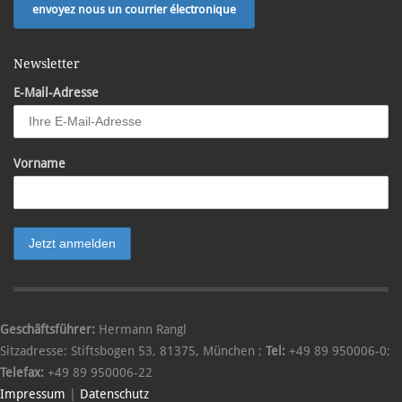
envoyez nous un courrier électronique
Newsletter
E-Mail-Adresse
Vorname
Geschäftsführer:
Hermann Rangl
Sitzadresse:
Stiftsbogen 53
,
81375
,
München
;
Tel:
+49 89 950006-0
;
Telefax:
+49 89 950006-22
Impressum
|
Datenschutz