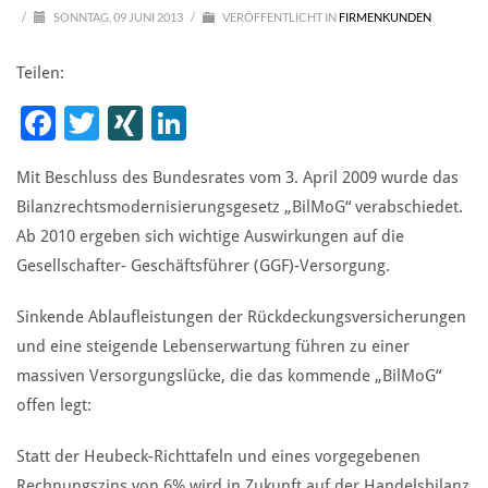
/
SONNTAG, 09 JUNI 2013
/
VERÖFFENTLICHT IN
FIRMENKUNDEN
Teilen:
Facebook
Twitter
XING
LinkedIn
Mit Beschluss des Bundesrates vom 3. April 2009 wurde das
Bilanzrechtsmodernisierungsgesetz „BilMoG“ verabschiedet.
Ab 2010 ergeben sich wichtige Auswirkungen auf die
Gesellschafter- Geschäftsführer (GGF)-Versorgung.
Sinkende Ablaufleistungen der Rückdeckungsversicherungen
und eine steigende Lebenserwartung führen zu einer
massiven Versorgungslücke, die das kommende „BilMoG“
offen legt:
Statt der Heubeck-Richttafeln und eines vorgegebenen
Rechnungszins von 6% wird in Zukunft auf der Handelsbilanz