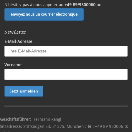
N'hésitez pas à nous appeler au
+49 89/9500060
ou
envoyez nous un courrier électronique
Newsletter
E-Mail-Adresse
Vorname
Geschäftsführer:
Hermann Rangl
Sitzadresse:
Stiftsbogen 53
,
81375
,
München
;
Tel:
+49 89 950006-0
;