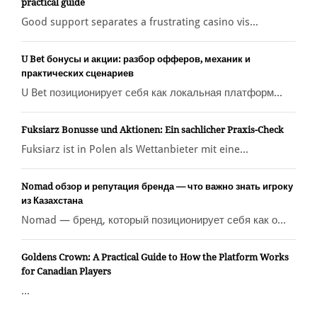
practical guide
Good support separates a frustrating casino vis...
U Bet бонусы и акции: разбор офферов, механик и
практических сценариев
U Bet позиционирует себя как локальная платформ...
Fuksiarz Bonusse und Aktionen: Ein sachlicher Praxis-Check
Fuksiarz ist in Polen als Wettanbieter mit eine...
Nomad обзор и репутация бренда — что важно знать игроку
из Казахстана
Nomad — бренд, который позиционирует себя как о...
Goldens Crown: A Practical Guide to How the Platform Works
for Canadian Players
...