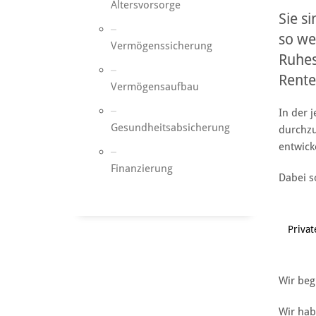
Altersvorsorge
Sie s
so wei
Vermögenssicherung
Ruhes
Rente
Vermögensaufbau
In der j
Gesundheitsabsicherung
durchzu
entwick
Finanzierung
Dabei s
Privat
Wir beg
Wir hab