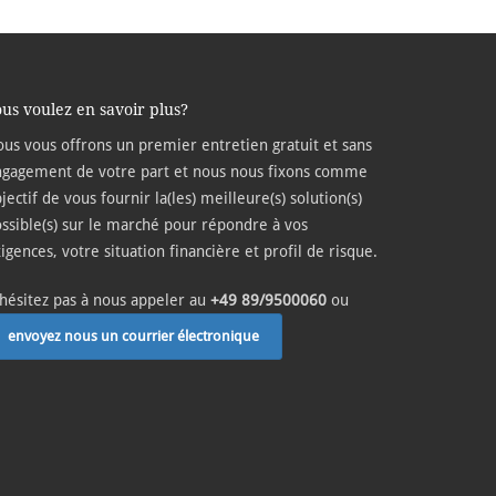
us voulez en savoir plus?
us vous offrons un premier entretien gratuit et sans
gagement de votre part et nous nous fixons comme
jectif de vous fournir la(les) meilleure(s) solution(s)
ssible(s) sur le marché pour répondre à vos
igences, votre situation financière et profil de risque.
hésitez pas à nous appeler au
+49 89/9500060
ou
envoyez nous un courrier électronique