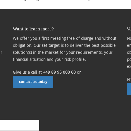
Want to learn more?
Vo
We offer you a first meeting free of charge and without
No
obligation. Our set target is to deliver the best possible
en
ür
solution(s) in the market for your requirements, your
ob
financial situation and your risk profile.
po
ex
Give us a call at
+49 89 95 000 60
or
N'
contact us today