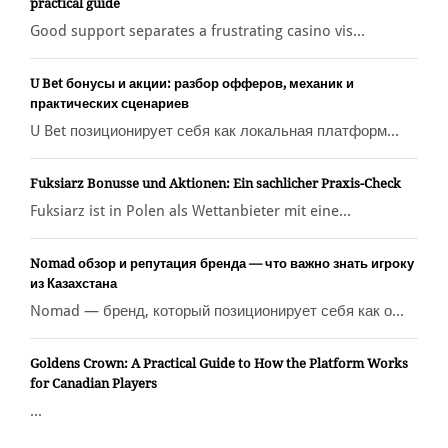
practical guide
Good support separates a frustrating casino vis...
U Bet бонусы и акции: разбор офферов, механик и
практических сценариев
U Bet позиционирует себя как локальная платформ...
Fuksiarz Bonusse und Aktionen: Ein sachlicher Praxis-Check
Fuksiarz ist in Polen als Wettanbieter mit eine...
Nomad обзор и репутация бренда — что важно знать игроку
из Казахстана
Nomad — бренд, который позиционирует себя как о...
Goldens Crown: A Practical Guide to How the Platform Works
for Canadian Players
...