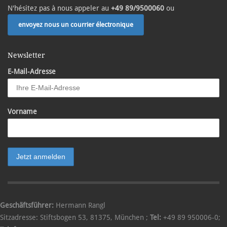
N'hésitez pas à nous appeler au
+49 89/9500060
ou
envoyez nous un courrier électronique
Newsletter
E-Mail-Adresse
Vorname
Geschäftsführer:
Hermann Rangl
Sitzadresse:
Stiftsbogen 53
,
81375
,
München
;
Tel:
+49 89 950006-0
;