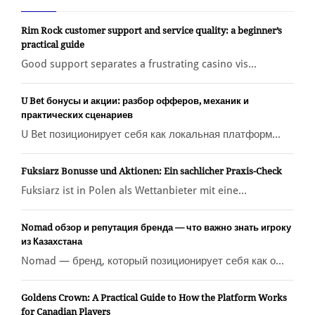
Rim Rock customer support and service quality: a beginner’s
practical guide
Good support separates a frustrating casino vis...
U Bet бонусы и акции: разбор офферов, механик и
практических сценариев
U Bet позиционирует себя как локальная платформ...
Fuksiarz Bonusse und Aktionen: Ein sachlicher Praxis-Check
Fuksiarz ist in Polen als Wettanbieter mit eine...
Nomad обзор и репутация бренда — что важно знать игроку
из Казахстана
Nomad — бренд, который позиционирует себя как о...
Goldens Crown: A Practical Guide to How the Platform Works
for Canadian Players