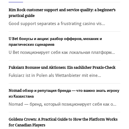
Rim Rock customer support and service quality: a beginner’s
practical guide
Good support separates a frustrating casino vis...
U Bet бонусы и акции: разбор офферов, механик и
практических сценариев
U Bet позиционирует себя как локальная платформ...
Fuksiarz Bonusse und Aktionen: Ein sachlicher Praxis-Check
Fuksiarz ist in Polen als Wettanbieter mit eine...
Nomad обзор и репутация бренда — что важно знать игроку
из Казахстана
Nomad — бренд, который позиционирует себя как о...
Goldens Crown: A Practical Guide to How the Platform Works
for Canadian Players