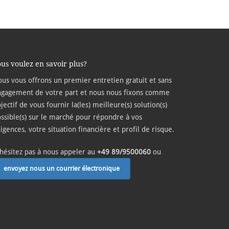
us voulez en savoir plus?
us vous offrons un premier entretien gratuit et sans
gagement de votre part et nous nous fixons comme
jectif de vous fournir la(les) meilleure(s) solution(s)
ssible(s) sur le marché pour répondre à vos
igences, votre situation financière et profil de risque.
hésitez pas à nous appeler au
+49 89/9500060
ou
envoyez nous un courrier électronique