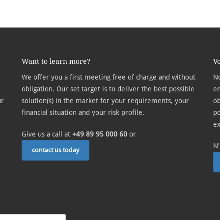
Want to learn more?
Vo
We offer you a first meeting free of charge and without
No
obligation. Our set target is to deliver the best possible
en
ür
solution(s) in the market for your requirements, your
ob
financial situation and your risk profile.
po
ex
Give us a call at
+49 89 95 000 60
or
N'
contact us today