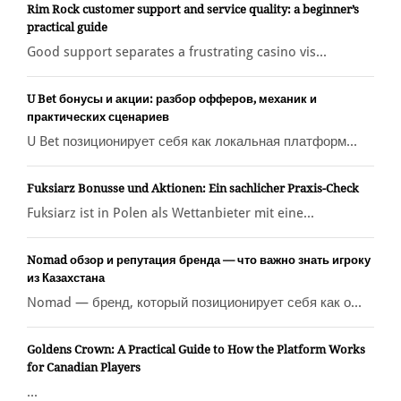
Rim Rock customer support and service quality: a beginner’s
practical guide
Good support separates a frustrating casino vis...
U Bet бонусы и акции: разбор офферов, механик и
практических сценариев
U Bet позиционирует себя как локальная платформ...
Fuksiarz Bonusse und Aktionen: Ein sachlicher Praxis-Check
Fuksiarz ist in Polen als Wettanbieter mit eine...
Nomad обзор и репутация бренда — что важно знать игроку
из Казахстана
Nomad — бренд, который позиционирует себя как о...
Goldens Crown: A Practical Guide to How the Platform Works
for Canadian Players
...