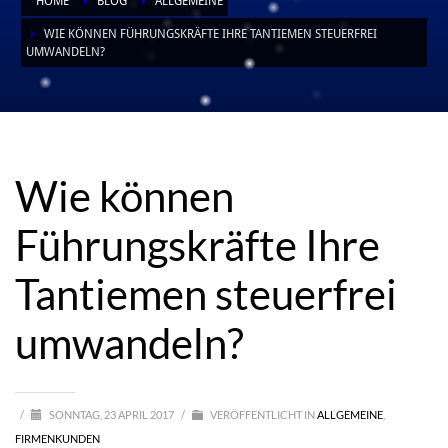
HOME
BLOG
ALLGEMEINE
WIE KÖNNEN FÜHRUNGSKRÄFTE IHRE TANTIEMEN STEUERFREI
UMWANDELN?
Wie können Führungskräfte Ihre
Tantiemen steuerfrei umwandeln?
Wie können
Führungskräfte Ihre
Tantiemen steuerfrei
umwandeln?
/
SONNTAG, 23 APRIL 2017
/
VERÖFFENTLICHT IN
ALLGEMEINE
,
FIRMENKUNDEN