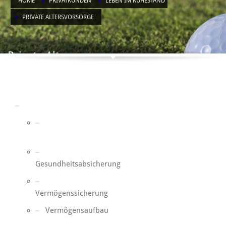
HOME
PRIVATKUNDEN
LEBEN IM RUHESTAND
PRIVATE ALTERSVORSORGE
Private Altersvorsorge
Leben im Ruhestand
Private
Altersvorsorge
Gesundheitsabsicherung
Vermögenssicherung
Vermögensaufbau