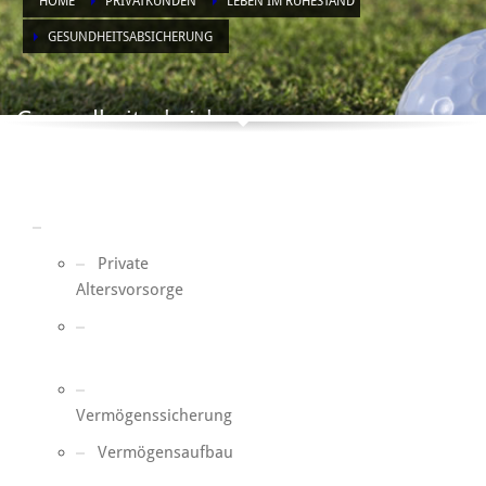
HOME
PRIVATKUNDEN
LEBEN IM RUHESTAND
GESUNDHEITSABSICHERUNG
Gesundheitsabsicherung
Leben im Ruhestand
Private
Altersvorsorge
Gesundheitsabsicherung
Vermögenssicherung
Vermögensaufbau