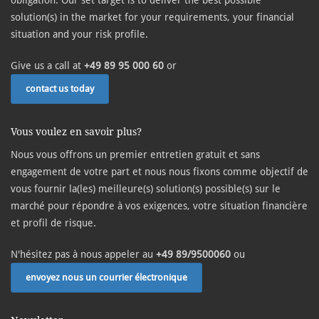
obligation. Our set target is to deliver the best possible
solution(s) in the market for your requirements, your financial
situation and your risk profile.
Give us a call at
+49 89 95 000 60
or
contact us today
Vous voulez en savoir plus?
Nous vous offrons un premier entretien gratuit et sans
engagement de votre part et nous nous fixons comme objectif de
vous fournir la(les) meilleure(s) solution(s) possible(s) sur le
marché pour répondre à vos exigences, votre situation financière
et profil de risque.
N'hésitez pas à nous appeler au
+49 89/9500060
ou
envoyez nous un courrier électronique