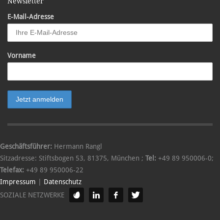
Newsletter
E-Mail-Adresse
Vorname
Geschäftsführer:
Hermann Rangl
Sitzadresse:
Stiftsbogen 53
,
81375
,
München
;
Tel:
+49 89 950006-0
;
Telefax:
+49 89 950006-22
Impressum
|
Datenschutz
SOZIALE NETZWERKE