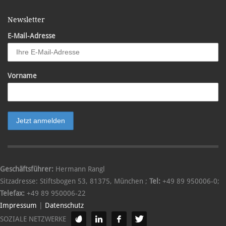
Newsletter
E-Mail-Adresse
Vorname
Geschäftsführer:
Hermann Rangl
Sitzadresse:
Stiftsbogen 53
,
81375
,
München
;
Tel:
+49 89 950006-0
;
Telefax:
+49 89 950006-22
Impressum
|
Datenschutz
SOZIALE NETZWERKE